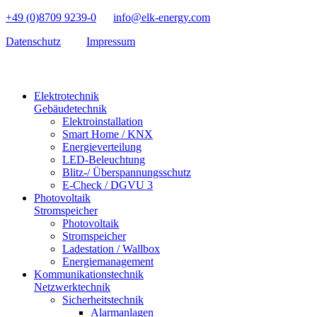
+49 (0)8709 9239-0
info@elk-energy.com
Datenschutz
Impressum
Elektrotechnik
Gebäudetechnik
Elektroinstallation
Smart Home / KNX
Energieverteilung
LED-Beleuchtung
Blitz-/ Überspannungsschutz
E-Check / DGVU 3
Photovoltaik
Stromspeicher
Photovoltaik
Stromspeicher
Ladestation / Wallbox
Energiemanagement
Kommunikationstechnik
Netzwerktechnik
Sicherheitstechnik
Alarmanlagen