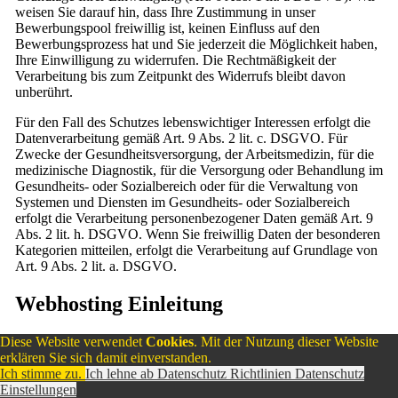
weisen Sie darauf hin, dass Ihre Zustimmung in unser
Bewerbungspool freiwillig ist, keinen Einfluss auf den
Bewerbungsprozess hat und Sie jederzeit die Möglichkeit haben,
Ihre Einwilligung zu widerrufen. Die Rechtmäßigkeit der
Verarbeitung bis zum Zeitpunkt des Widerrufs bleibt davon
unberührt.
Für den Fall des Schutzes lebenswichtiger Interessen erfolgt die
Datenverarbeitung gemäß Art. 9 Abs. 2 lit. c. DSGVO. Für
Zwecke der Gesundheitsversorgung, der Arbeitsmedizin, für die
medizinische Diagnostik, für die Versorgung oder Behandlung im
Gesundheits- oder Sozialbereich oder für die Verwaltung von
Systemen und Diensten im Gesundheits- oder Sozialbereich
erfolgt die Verarbeitung personenbezogener Daten gemäß Art. 9
Abs. 2 lit. h. DSGVO. Wenn Sie freiwillig Daten der besonderen
Kategorien mitteilen, erfolgt die Verarbeitung auf Grundlage von
Art. 9 Abs. 2 lit. a. DSGVO.
Webhosting Einleitung
Diese Website verwendet
Cookies
. Mit der Nutzung dieser Website
erklären Sie sich damit einverstanden.
Webhosting Zusammenfassung
Ich stimme zu.
Ich lehne ab
Datenschutz Richtlinien
Datenschutz
👥 Betroffene: Besucher der Website
Einstellungen
🤝 Zweck: professionelles Hosting der Website und